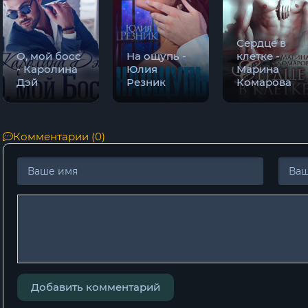
Сердце в
О, мой босс
На ощупь -
клетке -
- Каролина
Юлия
Марина
Дэй
Резник
Комарова
Комментарии (0)
Добавить комментарий