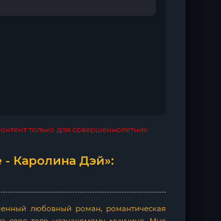
 контент только для совершеннолетних
 - Каролина Дэй»:
менный любовный роман, романтическая
ала свое тело незнакомому мужчине. Мне