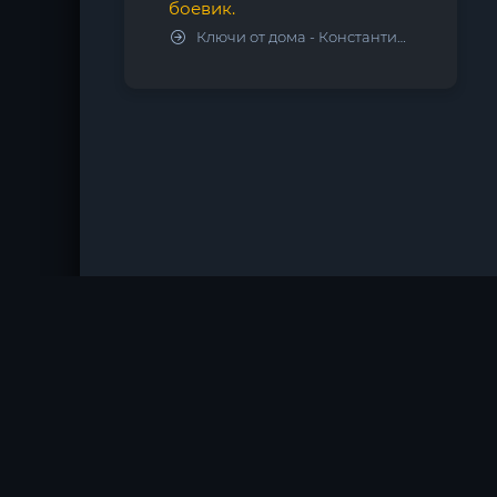
боевик.
Ключи от дома - Константин Калбазов