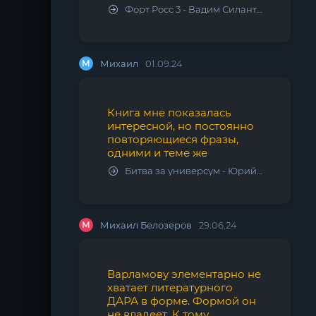
Форт Росс 3 - Вадим Силантьев
М
Михаил
01.09.24
Книга мне показалась
интересной, но постоянно
повторяющиеся фразы,
одними и теме же
Битва за универсум - Юрий Тарарев, Александр Тарарев
М
Михаил Белозеров
29.06.24
Варламову элементарно не
хватает литературного
ДАРА в форме. Формой он
не владеет. К тому