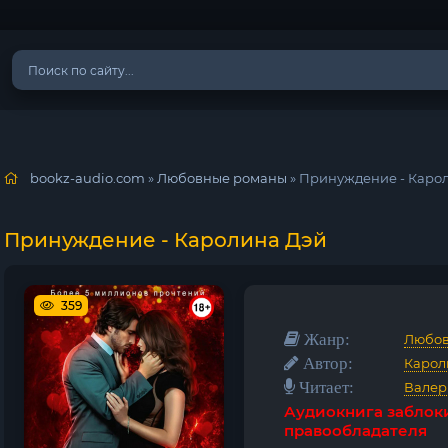
bookz-audio.com
»
Любовные романы
» Принуждение - Каро
Принуждение - Каролина Дэй
359
Жанр:
Любов
Автор:
Карол
Читает:
Валер
Аудиокнига заблок
правообладателя