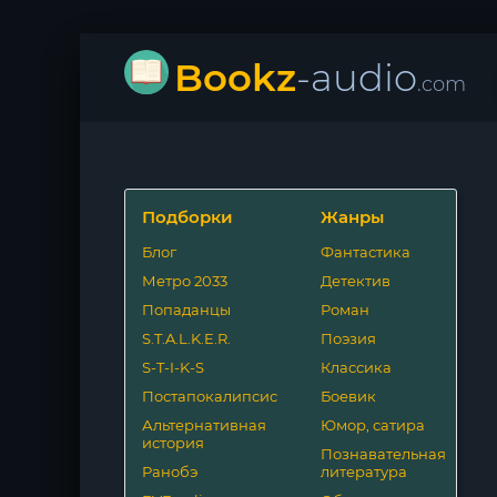
Bookz
-audio
.com
Подборки
Жанры
Блог
Фантастика
Метро 2033
Детектив
Попаданцы
Роман
S.T.A.L.K.E.R.
Поэзия
S-T-I-K-S
Классика
Постапокалипсис
Боевик
Альтернативная
Юмор, сатира
история
Познавательная
Ранобэ
литература