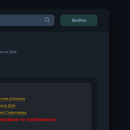
Войти
лина Дэй
ные романы
ина Дэй
ия Савельева
ирована по требованию