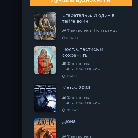
Лучшие аудиокниги
Старатель 3. И один в
тайге воин
Фантастика, Попаданцы
09:43:09
Пост. Спастись и
сохранить
Фантастика,
Постапокалипсис
10:40:01
Метро 2033
Фантастика,
Постапокалипсис
21:52:42
Дюна
Фантастика