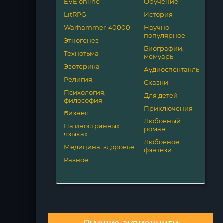
EVE online
Обучение
LitRPG
История
Warhammer-40000
Научно-
популярное
Этногенез
Биографии,
Технотьма
мемуары
Эзотерика
Аудиоспектакль
Религия
Сказки
Психология,
Для детей
философия
Приключения
Бизнес
Любовный
На иностранных
роман
языках
Любовное
Медицина, здоровье
фэнтези
Разное