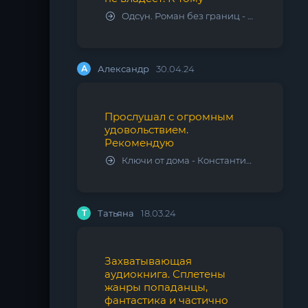
Одсун. Роман без границ - Алексей Варламов
А
Александр
30.04.24
Прослушал с огромным
удовольствием.
Рекомендую
Ключи от дома - Константин Калбазов
Т
Татьяна
18.03.24
Захватывающая
аудиокнига. Сплетены
жанры попаданцы,
фантастика и частично