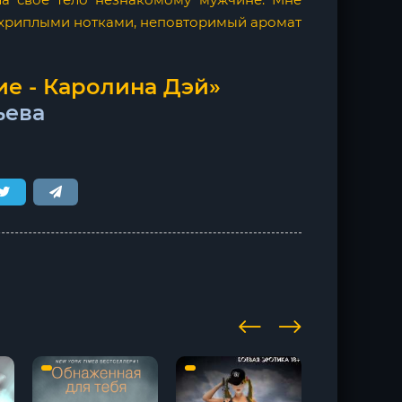
с хриплыми нотками, неповторимый аромат
е - Каролина Дэй»
ьева