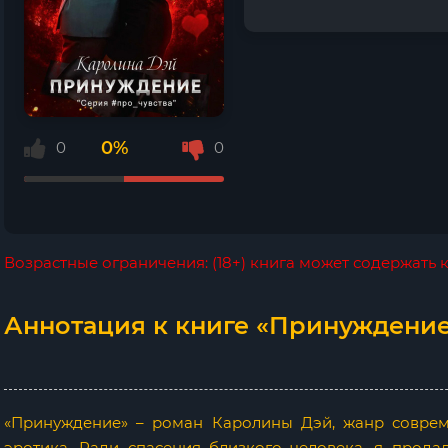
0%
0
0
Возрастные ограничения: (18+) книга может содержать
Аннотация к книге «Принуждение
«Принуждение» – роман Каролины Дэй, жанр совре
эротика. Ради спасения близкого человека, я прод