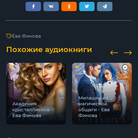
Ева Финова
Похожие аудиокниги
Милашка из
Академия
магической
кристаллисков -
общаги - Ева
Ева Финова
Финова