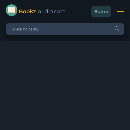
Bookz
-audio
.com
Войти