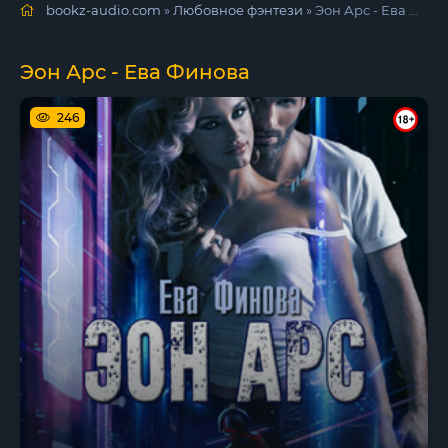
bookz-audio.com
»
Любовное фэнтези
» Эон Арс - Ева Финова
Эон Арс - Ева Финова
246