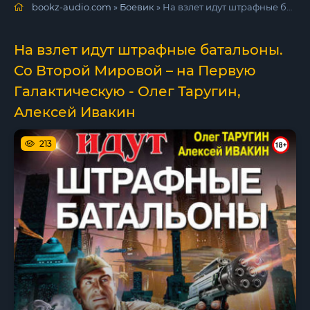
bookz-audio.com
»
Боевик
» На взлет идут штрафные батальоны. Со Второй Мировой – на Первую Галактическую - Олег Таругин, Алексей Ивакин
На взлет идут штрафные батальоны.
Со Второй Мировой – на Первую
Галактическую - Олег Таругин,
Алексей Ивакин
213