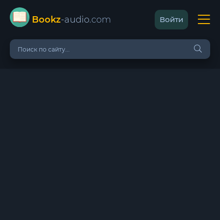
Bookz
-audio
.com
Войти