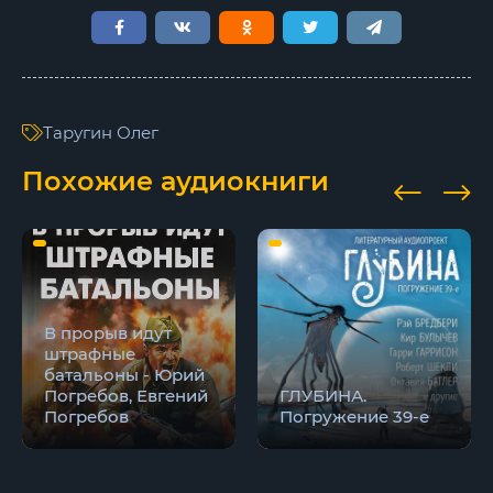
Таругин Олег
Похожие аудиокниги
В прорыв идут
штрафные
батальоны - Юрий
Погребов, Евгений
ГЛУБИНА.
Погребов
Погружение 39-е