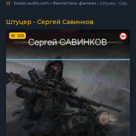
bookz-audio.com
»
Фантастика, фэнтези
» Штуцер - Сергей Савинков
Штуцер - Сергей Савинков
203