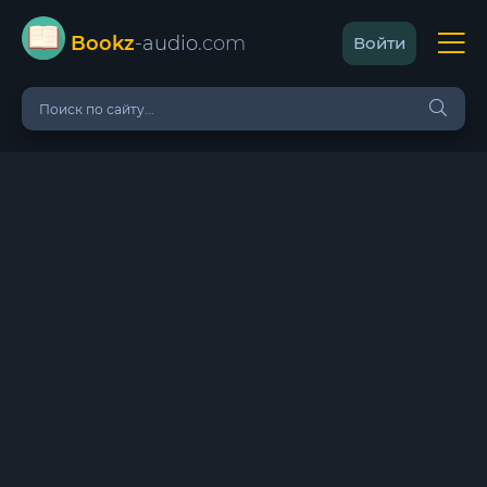
Bookz
-audio
.com
Войти