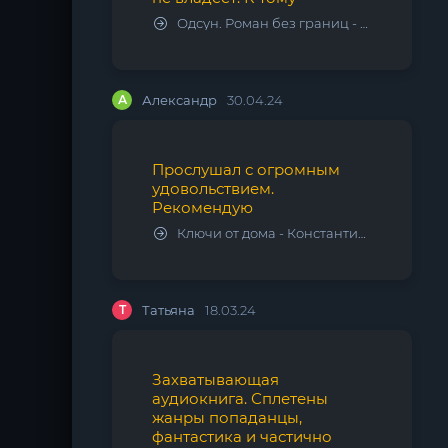
Одсун. Роман без границ - Алексей Варламов
А
Александр
30.04.24
Прослушал с огромным
удовольствием.
Рекомендую
Ключи от дома - Константин Калбазов
Т
Татьяна
18.03.24
Захватывающая
аудиокнига. Сплетены
жанры попаданцы,
фантастика и частично