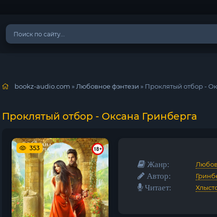
bookz-audio.com
»
Любовное фэнтези
» Проклятый отбор - О
Проклятый отбор - Оксана Гринберга
353
Жанр:
Любов
Автор:
Гринб
Читает:
Хлыст