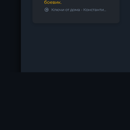
боевик.
Ключи от дома - Константин Калбазов