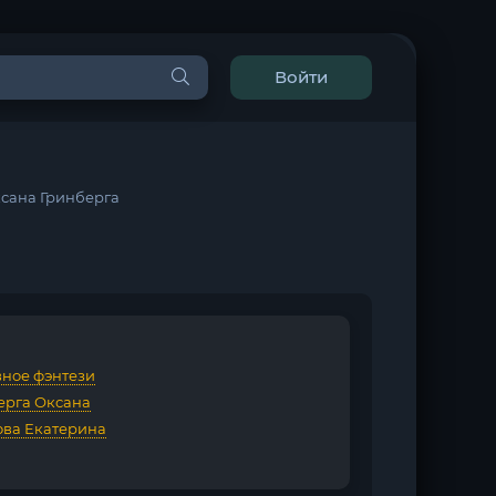
Войти
ксана Гринберга
ное фэнтези
ерга Оксана
ова Екатерина