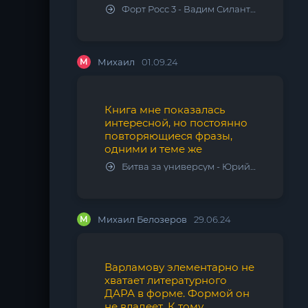
Форт Росс 3 - Вадим Силантьев
М
Михаил
01.09.24
Книга мне показалась
интересной, но постоянно
повторяющиеся фразы,
одними и теме же
Битва за универсум - Юрий Тарарев, Александр Тарарев
М
Михаил Белозеров
29.06.24
Варламову элементарно не
хватает литературного
ДАРА в форме. Формой он
не владеет. К тому