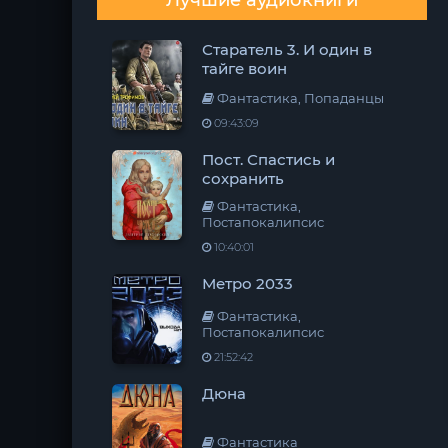
Лучшие аудиокниги
Старатель 3. И один в
тайге воин
Фантастика, Попаданцы
09:43:09
Пост. Спастись и
сохранить
Фантастика,
Постапокалипсис
10:40:01
Метро 2033
Фантастика,
Постапокалипсис
21:52:42
Дюна
Фантастика