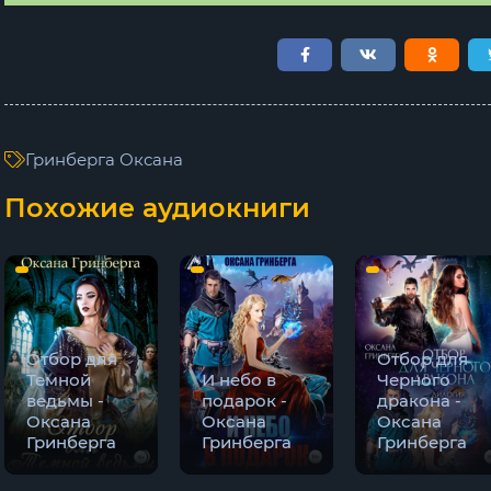
Гринберга Оксана
Похожие аудиокниги
Отбор для
Отбор для
Темной
И небо в
Черного
ведьмы -
подарок -
дракона -
Оксана
Оксана
Оксана
Гринберга
Гринберга
Гринберга