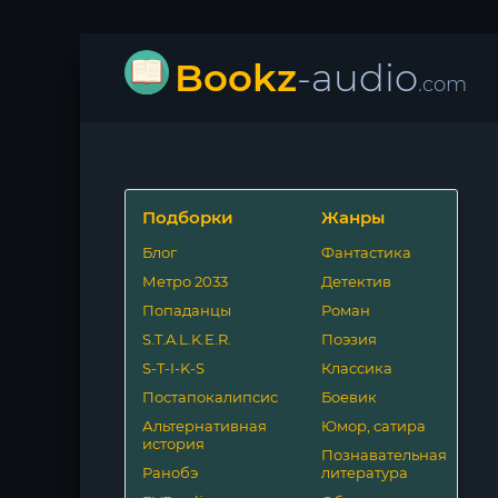
Bookz
-audio
.com
Подборки
Жанры
Блог
Фантастика
Метро 2033
Детектив
Попаданцы
Роман
S.T.A.L.K.E.R.
Поэзия
S-T-I-K-S
Классика
Постапокалипсис
Боевик
Альтернативная
Юмор, сатира
история
Познавательная
Ранобэ
литература