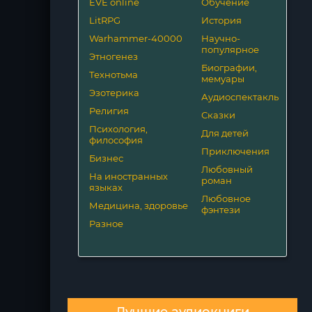
EVE online
Обучение
LitRPG
История
Warhammer-40000
Научно-
популярное
Этногенез
Биографии,
Технотьма
мемуары
Эзотерика
Аудиоспектакль
Религия
Сказки
Психология,
Для детей
философия
Приключения
Бизнес
Любовный
На иностранных
роман
языках
Любовное
Медицина, здоровье
фэнтези
Разное