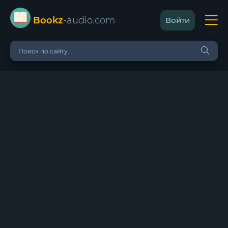
Bookz
-audio
.com
Войти