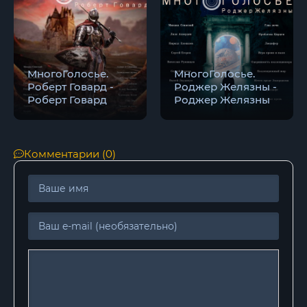
МногоГолосье.
МногоГолосье.
Роберт Говард -
Роджер Желязны -
Роберт Говард
Роджер Желязны
Комментарии (0)