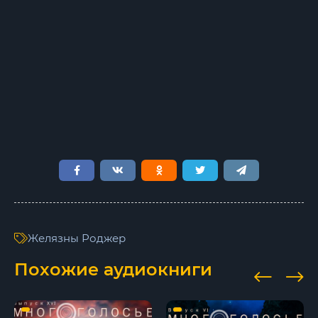
08-rodzher-zheljazny-ruka-cherez-galaktiku-chitapashhenko
09-rodzher-zheljazny-muzejjnyjj-ehksponat-chitdars
Желязны Роджер
Похожие аудиокниги