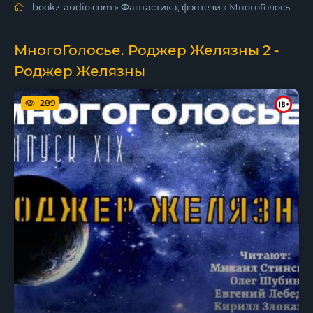
bookz-audio.com
»
Фантастика, фэнтези
» МногоГолосье. Роджер Желязны 2 - Роджер Желязны
МногоГолосье. Роджер Желязны 2 -
Роджер Желязны
289