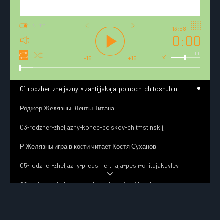
AUTO
13:58
0:00
1.0
x1
-15
+15
01-rodzher-zheljazny-vizantijjskaja-polnoch-chitoshubin
Роджер Желязны. Ленты Титана
03-rodzher-zheljazny-konec-poiskov-chitmstinskijj
Р.Желязны игра в кости читает Костя Суханов
05-rodzher-zheljazny-predsmertnaja-pesn-chitdjakovlev
06-rodzher-zheljazny-nochnye-koroli-chitkzlokazov
07-rodzher-zheljazny-bozhestvennoe-bezumie-chitsegorov