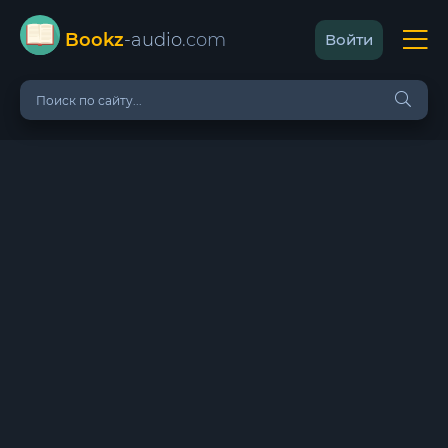
Bookz
-audio
.com
Войти