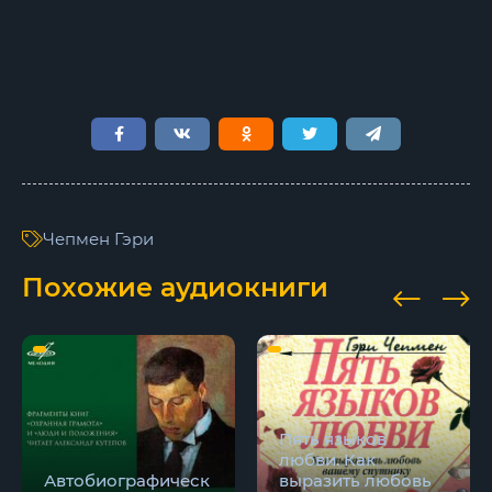
Чепмен Гэри
Похожие аудиокниги
Пять языков
любви. Как
Автобиографическ
выразить любовь