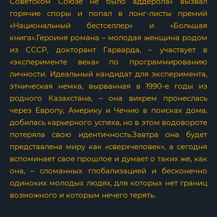
Советском Союзе не было аддерола» вызвал
горячие споры и попал в лонг-листы премий
«Национальный бестселлер» и «Большая
книга».Героиня романа – молодая женщина родом
из СССР, докторант Гарварда, – участвует в
«эксперименте века» по программированию
личности. Идеальный кандидат для эксперимента,
этническая немка, вырванная в 1990-е годы из
родного Казахстана, – она вихрем пронеслась
через Европу, Америку и Чечню в поисках дома,
добилась карьерного успеха, но в этом водовороте
потеряла свою идентичность.Завтра она будет
представлена миру как «сверхчеловек», а сегодня
вспоминает свое прошлое и думает о таких же, как
она, – сломанных глобализацией и бесконечно
одиноких молодых людях, для которых нет границ
возможного и которым нечего терять.