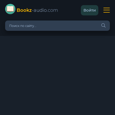
Bookz
-audio
.com
Войти