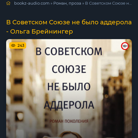
bookz-audio.com
»
Роман, проза
» В Советском Союзе не было аддерола - Ольга Брейнингер
В Советском Союзе не было аддерола
- Ольга Брейнингер
243