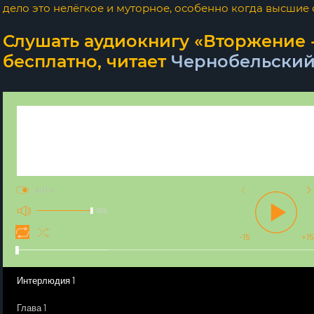
дело это нелёгкое и муторное, особенно когда высшие
Слушать аудиокнигу «Вторжение 
бесплатно, читает
Чернобельский
AUTO
100
-15
+15
Интерлюдия 1
Глава 1