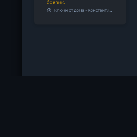
боевик.
Ключи от дома - Константин Калбазов