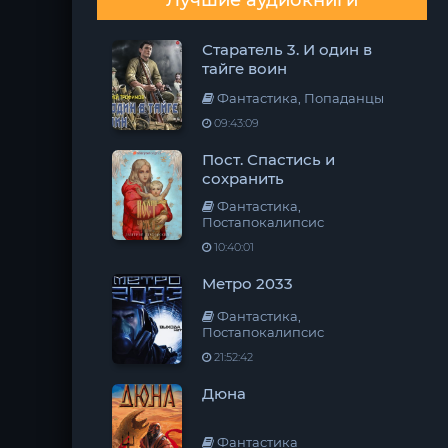
Лучшие аудиокниги
Старатель 3. И один в
тайге воин
Фантастика, Попаданцы
09:43:09
Пост. Спастись и
сохранить
Фантастика,
Постапокалипсис
10:40:01
Метро 2033
Фантастика,
Постапокалипсис
21:52:42
Дюна
Фантастика