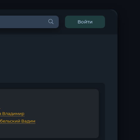
Войти
G
в Владимир
бельский Вадим