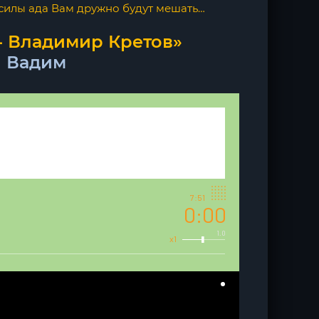
 силы ада Вам дружно будут мешать…
- Владимир Кретов»
 Вадим
7:51
0:00
1.0
x1