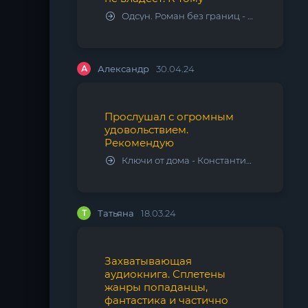
Одсун. Роман без границ - Алексей Варламов
А
Александр
30.04.24
Прослушал с огромным
удовольствием.
Рекомендую
Ключи от дома - Константин Калбазов
Т
Татьяна
18.03.24
Захватывающая
аудиокнига. Сплетены
жанры попаданцы,
фантастика и частично