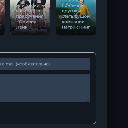
или Уроки
понимать
нами -
взаимного
других и
Алексан
приручения
стать душой
Гедеон,
- Оливия
компании -
Евгения
Лейк
Патрик Кинг
Гедеон