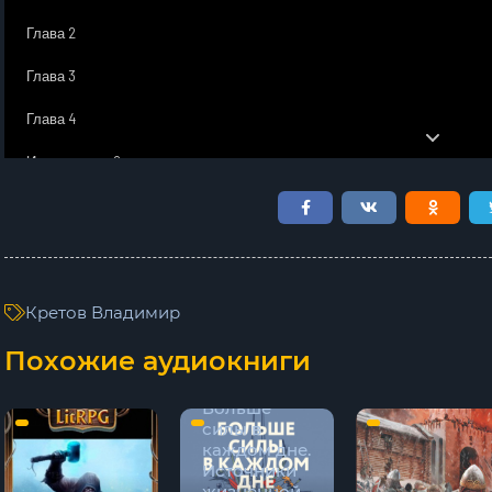
Глава 2
Глава 3
Глава 4
Интерлюдия 2
Глава 5
Глава 6
Глава 7
Кретов Владимир
Глава 8
Похожие аудиокниги
Глава 9
Больше
Глава 10
силы в
каждом дне.
Интерлюдия 3
Источники
жизненной