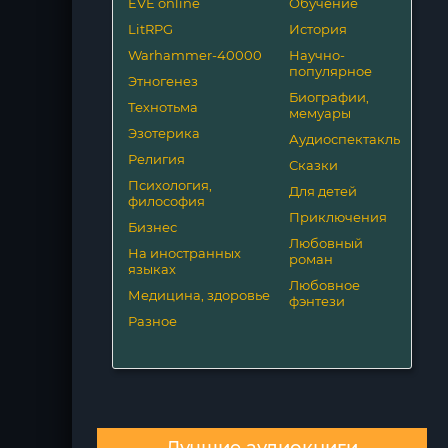
EVE online
Обучение
LitRPG
История
Warhammer-40000
Научно-
популярное
Этногенез
Биографии,
Технотьма
мемуары
Эзотерика
Аудиоспектакль
Религия
Сказки
Психология,
Для детей
философия
Приключения
Бизнес
Любовный
На иностранных
роман
языках
Любовное
Медицина, здоровье
фэнтези
Разное