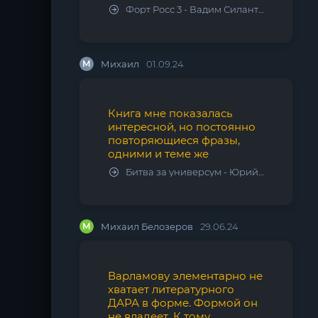
Форт Росс 3 - Вадим Силантьев
М
Михаил
01.09.24
Книга мне показалась
интересной, но постоянно
повторяющиеся фразы,
одними и теме же
Битва за универсум - Юрий Тарарев, Александр Тарарев
М
Михаил Белозеров
29.06.24
Варламову элементарно не
хватает литературного
ДАРА в форме. Формой он
не владеет. К тому