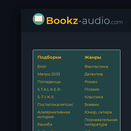
Bookz
-audio
.com
Подборки
Жанры
Блог
Фантастика
Метро 2033
Детектив
Попаданцы
Роман
S.T.A.L.K.E.R.
Поэзия
S-T-I-K-S
Классика
Постапокалипсис
Боевик
Альтернативная
Юмор, сатира
история
Познавательная
Ранобэ
литература