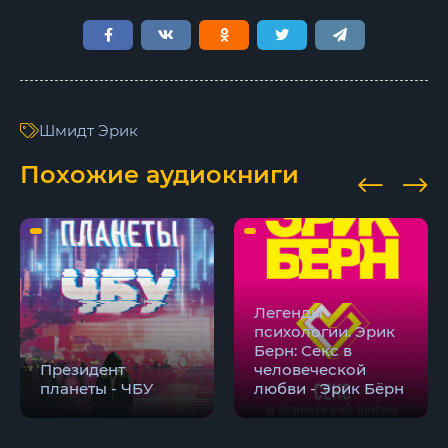
Шмидт Эрик
Похожие аудиокниги
Легенды
психологии. Эрик
Берн: Секс в
Президент
человеческой
планеты - ЧБУ
любви - Эрик Бёрн