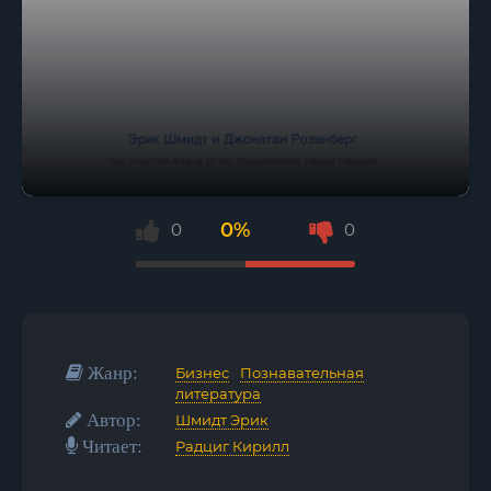
0%
0
0
Жанр:
Бизнес
/
Познавательная
литература
Автор:
Шмидт Эрик
Читает:
Радциг Кирилл