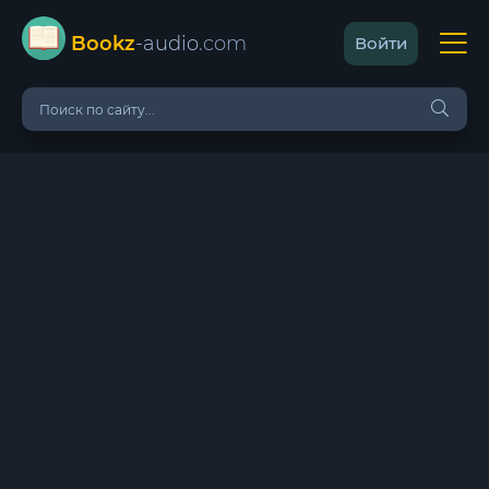
Bookz
-audio
.com
Войти