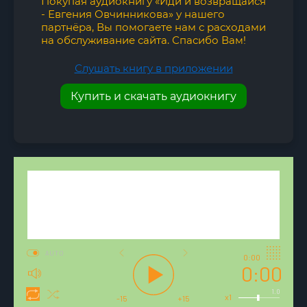
Покупая аудиокнигу «Иди и возвращайся
- Евгения Овчинникова» у нашего
партнёра, Вы помогаете нам с расходами
на обслуживание сайта. Спасибо Вам!
Слушать книгу в приложении
Купить и скачать аудиокнигу
AUTO
0:00
0:00
1.0
x1
-15
+15