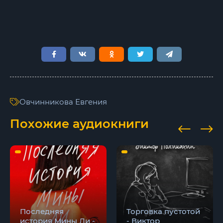
Овчинникова Евгения
Похожие аудиокниги
Последняя
Торговка пустотой
история Мины Ли -
- Виктор