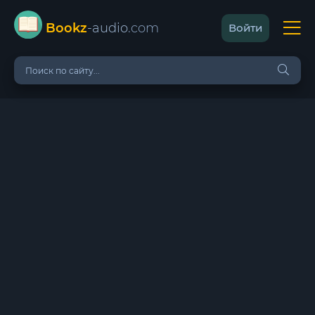
Bookz
-audio
.com
Войти