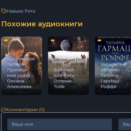
Навьер Рита
Похожие аудиокниги
Боссосекре
тастика.
Укрыться в
Принеси
Бабочки
облаках -
мне удачу -
для Риты -
Татьяна
Оксана
Олария
Гармаш-
Алексеева
Тойе
Роффе
Комментарии (0)