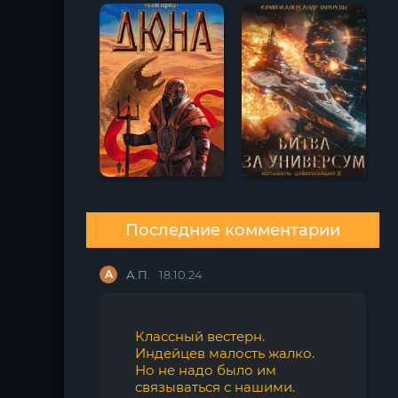
Последние комментарии
А
А.П.
18.10.24
Классный вестерн.
Индейцев малость жалко.
Но не надо было им
связываться с нашими.