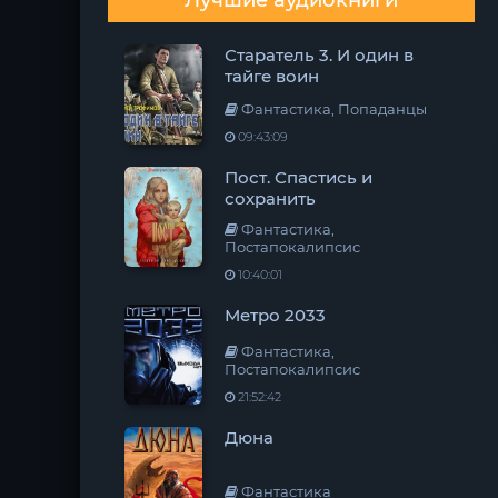
Лучшие аудиокниги
Старатель 3. И один в
тайге воин
Фантастика, Попаданцы
09:43:09
Пост. Спастись и
сохранить
Фантастика,
Постапокалипсис
10:40:01
Метро 2033
Фантастика,
Постапокалипсис
21:52:42
Дюна
Фантастика