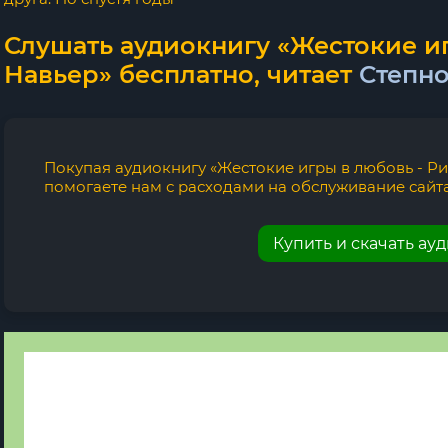
Слушать аудиокнигу «Жестокие иг
Навьер» бесплатно, читает
Степн
Покупая аудиокнигу «Жестокие игры в любовь - Ри
помогаете нам с расходами на обслуживание сайта
Купить и скачать ау