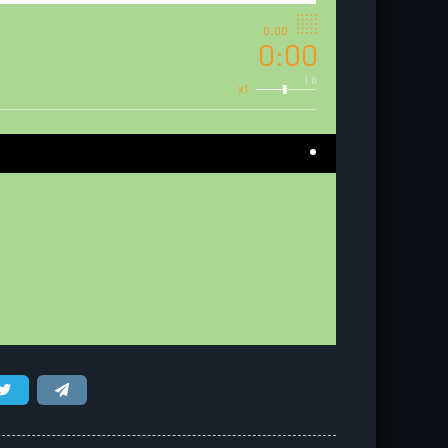
0:00
0:00
1.0
x1