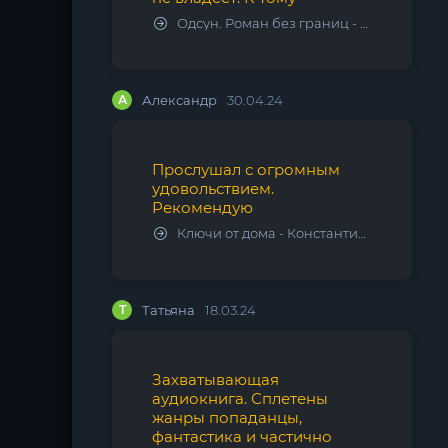
Одсун. Роман без границ - Алексей Варламов
А
Александр
30.04.24
Прослушал с огромным
удовольствием.
Рекомендую
Ключи от дома - Константин Калбазов
Т
Татьяна
18.03.24
Захватывающая
аудиокнига. Сплетены
жанры попаданцы,
фантастика и частично