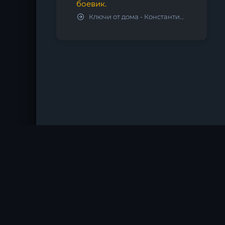
боевик.
Ключи от дома - Константин Калбазов