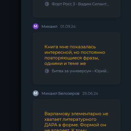
Форт Росс 3 - Вадим Силантьев
М
Михаил
01.09.24
Книга мне показалась
интересной, но постоянно
повторяющиеся фразы,
одними и теме же
Битва за универсум - Юрий Тарарев, Александр Тарарев
М
Михаил Белозеров
29.06.24
Варламову элементарно не
хватает литературного
ДАРА в форме. Формой он
не владеет. К тому