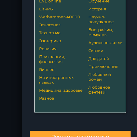
EVE online
Обучение
LitRPG
История
Warhammer-40000
Научно-
популярное
Этногенез
Биографии,
Технотьма
мемуары
Эзотерика
Аудиоспектакль
Религия
Сказки
Психология,
Для детей
философия
Приключения
Бизнес
Любовный
На иностранных
роман
языках
Любовное
Медицина, здоровье
фэнтези
Разное