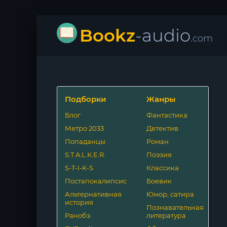
Bookz
-audio
.com
Подборки
Жанры
Блог
Фантастика
Метро 2033
Детектив
Попаданцы
Роман
S.T.A.L.K.E.R.
Поэзия
S-T-I-K-S
Классика
Постапокалипсис
Боевик
Альтернативная
Юмор, сатира
история
Познавательная
Ранобэ
литература