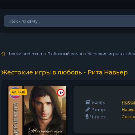
bookz-audio.com
»
Любовный роман
» Жестокие игры в любов
Жестокие игры в любовь - Рита Навьер
688
Жанр:
Любов
Автор:
Навье
Читает:
Степн