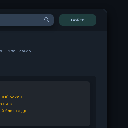
Войти
ь - Рита Навьер
ный роман
р Рита
ой Александр