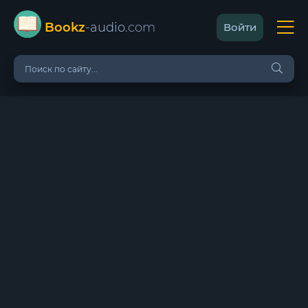
Bookz
-audio
.com
Войти