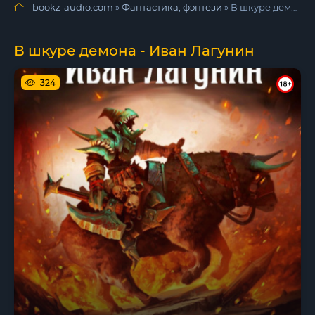
bookz-audio.com
»
Фантастика, фэнтези
» В шкуре демона - Иван Лагунин
В шкуре демона - Иван Лагунин
324