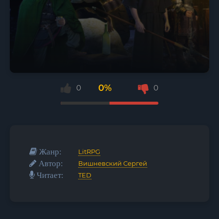
0%
0
0
Жанр:
LitRPG
Автор:
Вишневский Сергей
Читает:
TED