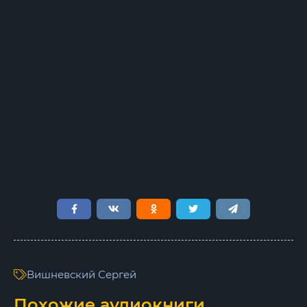
7
8
9
10
11
12
13
14
15
16
Вишневский Сергей
Похожие аудиокниги