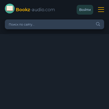
Bookz
-audio
.com
Войти