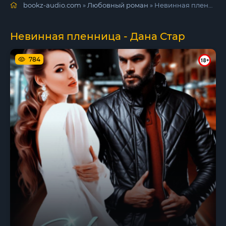
bookz-audio.com
»
Любовный роман
» Невинная пленница - Дана Стар
Невинная пленница - Дана Стар
784