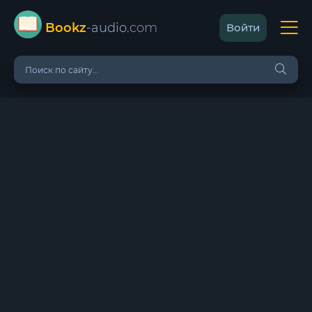
Bookz
-audio
.com
Войти