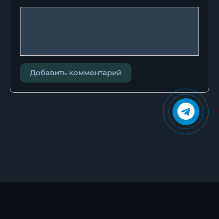
72-glava-4
81-glava-5-
82-glava-5
83-glava-5
Добавить комментарий
91-glava-6
92-glava-6-
93-glava-6
94-glava-6
95-glava-6
96-glava-6
101-glava-7-