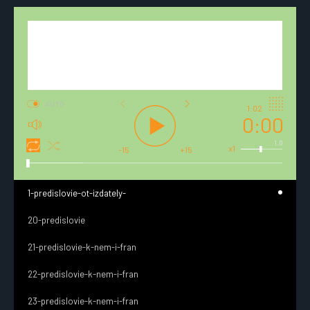
AUTO
1:02
0:00
1.0
x1
-15
+15
1-predislovie-ot-izdately-
20-predislovie
21-predislovie-k-nem-i-fran
22-predislovie-k-nem-i-fran
23-predislovie-k-nem-i-fran