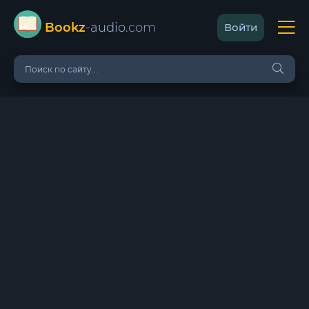
Bookz
-audio
.com
Войти