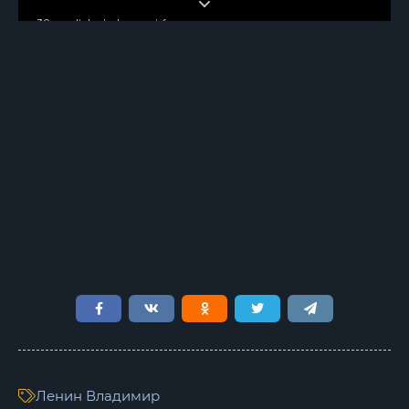
30-predislovie-k-nem-i-fran
41-glava-1-
42-glava-1
43-glava-1-
44-glava-1
45-glava-1-
46-glava-1
47-glava-1
51-glava-2-
52-glava-2
53-glava-2-
Ленин Владимир