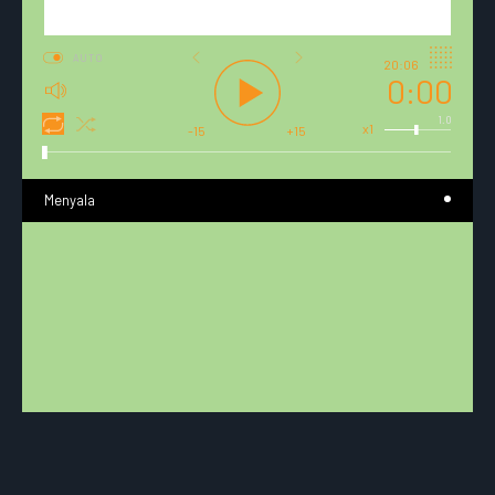
AUTO
20:06
0:00
1.0
x1
-15
+15
Menyala