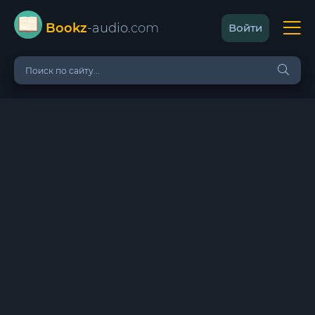
Bookz
-audio
.com
Войти