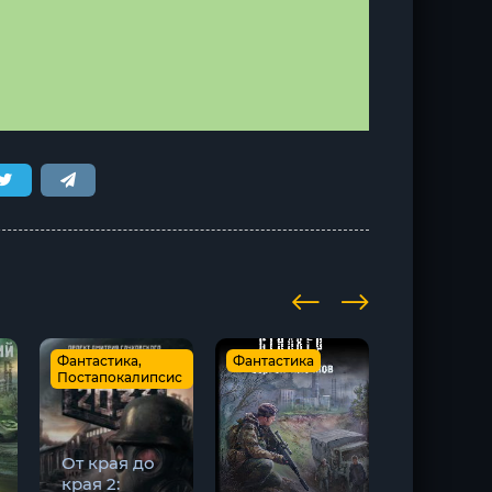
Фантастика,
Фантастика
Фантастика
Постапокалипсис
STALKER
От края до
края 2: