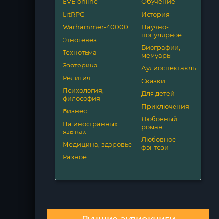
EVE online
Обучение
LitRPG
История
Warhammer-40000
Научно-
популярное
Этногенез
Биографии,
Технотьма
мемуары
Эзотерика
Аудиоспектакль
Религия
Сказки
Психология,
Для детей
философия
Приключения
Бизнес
Любовный
На иностранных
роман
языках
Любовное
Медицина, здоровье
фэнтези
Разное