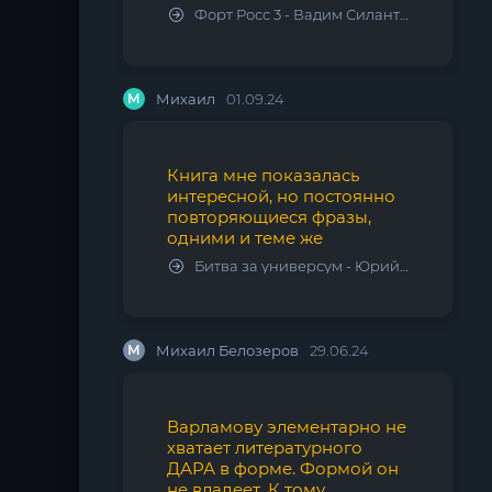
Форт Росс 3 - Вадим Силантьев
М
Михаил
01.09.24
Книга мне показалась
интересной, но постоянно
повторяющиеся фразы,
одними и теме же
Битва за универсум - Юрий Тарарев, Александр Тарарев
М
Михаил Белозеров
29.06.24
Варламову элементарно не
хватает литературного
ДАРА в форме. Формой он
не владеет. К тому