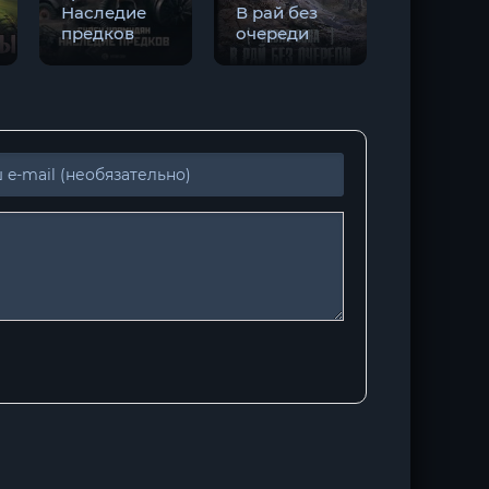
Наследие
В рай без
предков
очереди
Фреон