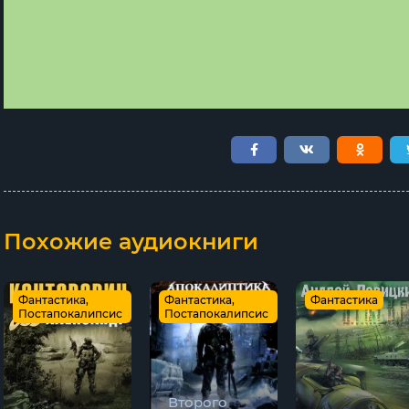
Похожие аудиокниги
Фантастика,
Фантастика,
Фантастика
Постапокалипсис
Постапокалипсис
Второго