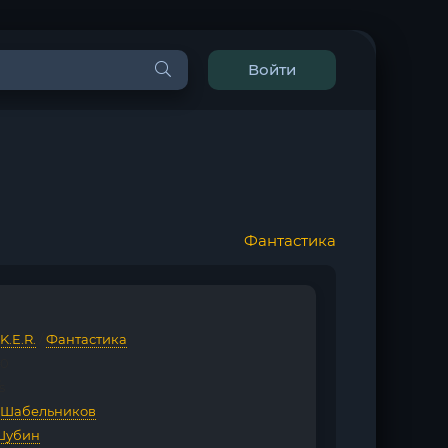
Войти
Фантастика
.K.E.R.
/
Фантастика
20
s
 Шабельников
Шубин