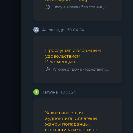
Одсун. Роман без границ - Алексей Варламов
А
Александр
30.04.24
Прослушал с огромным
удовольствием.
Рекомендую
Ключи от дома - Константин Калбазов
Т
Татьяна
18.03.24
Захватывающая
аудиокнига. Сплетены
жанры попаданцы,
фантастика и частично