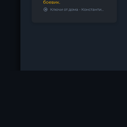
боевик.
Ключи от дома - Константин Калбазов