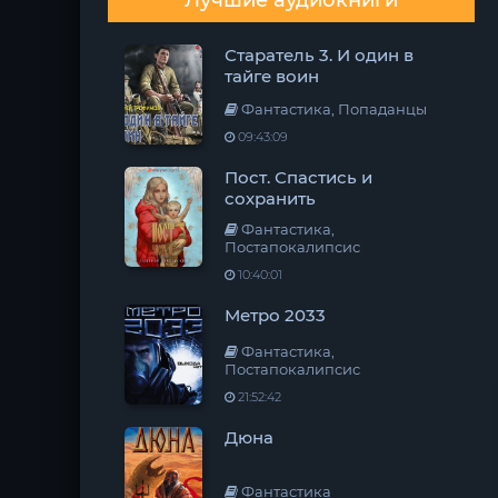
Лучшие аудиокниги
Старатель 3. И один в
тайге воин
Фантастика, Попаданцы
09:43:09
Пост. Спастись и
сохранить
Фантастика,
Постапокалипсис
10:40:01
Метро 2033
Фантастика,
Постапокалипсис
21:52:42
Дюна
Фантастика