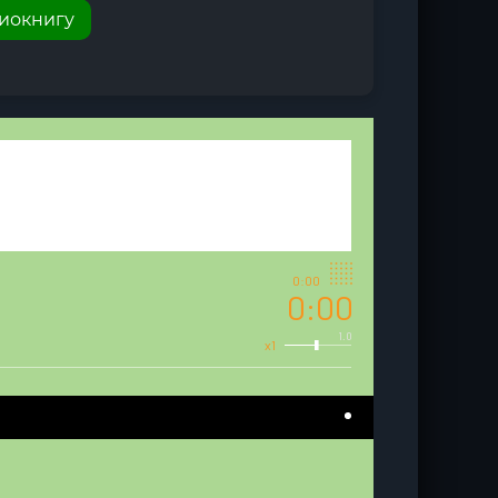
диокнигу
0:00
0:00
1.0
x1