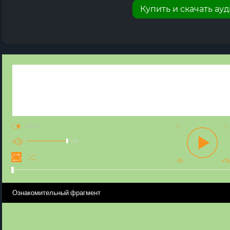
Купить и скачать ау
AUTO
100
-15
+15
Ознакомительный фрагмент