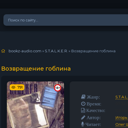
bookz-audio.com
»
S.T.A.L.K.E.R.
» Возвращение гоблина
Возвращение гоблина
791
Жанр:
S.T.A.L
Время:
07:32:
Качество:
128 kb/
Автор:
Игорь
Читает:
Олег 