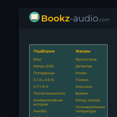
Bookz
-audio
.com
Подборки
Жанры
Блог
Фантастика
Метро 2033
Детектив
Попаданцы
Роман
S.T.A.L.K.E.R.
Поэзия
S-T-I-K-S
Классика
Постапокалипсис
Боевик
Альтернативная
Юмор, сатира
история
Познавательная
Ранобэ
литература