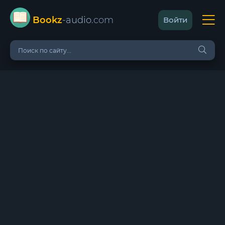
Bookz
-audio
.com
Войти