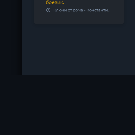
боевик.
Ключи от дома - Константин Калбазов