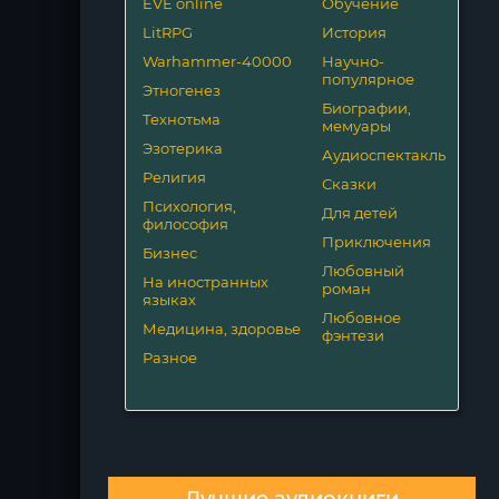
EVE online
Обучение
LitRPG
История
Warhammer-40000
Научно-
популярное
Этногенез
Биографии,
Технотьма
мемуары
Эзотерика
Аудиоспектакль
Религия
Сказки
Психология,
Для детей
философия
Приключения
Бизнес
Любовный
На иностранных
роман
языках
Любовное
Медицина, здоровье
фэнтези
Разное