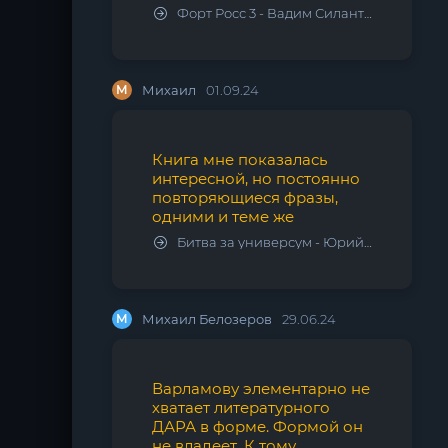
Форт Росс 3 - Вадим Силантьев
М
Михаил
01.09.24
Книга мне показалась
интересной, но постоянно
повторяющиеся фразы,
одними и теме же
Битва за универсум - Юрий Тарарев, Александр Тарарев
М
Михаил Белозеров
29.06.24
Варламову элементарно не
хватает литературного
ДАРА в форме. Формой он
не владеет. К тому