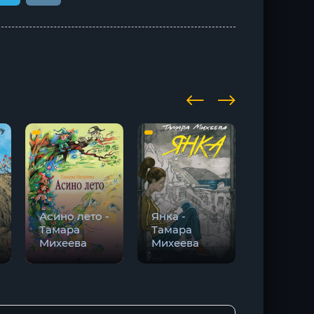
Асино лето -
Янка -
Мия -
Тамара
Тамара
Тамара
Михеева
Михеева
Михеева