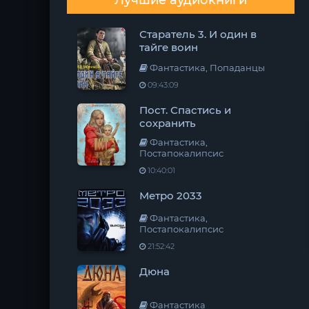
Лучшие аудиокниги
Старатель 3. И один в
тайге воин
Фантастика, Попаданцы
09:43:09
Пост. Спастись и
сохранить
Фантастика,
Постапокалипсис
10:40:01
Метро 2033
Фантастика,
Постапокалипсис
21:52:42
Дюна
Фантастика