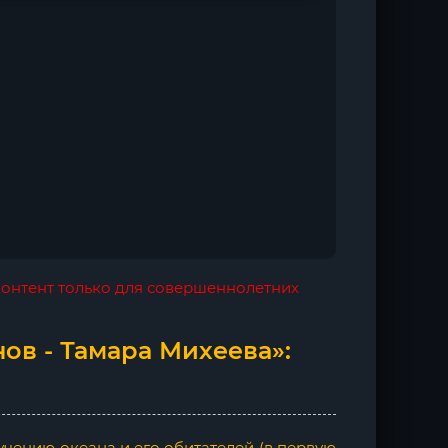
 контент только для совершеннолетних
ов - Тамара Михеева»:
чению океана и его обитателей (в первую