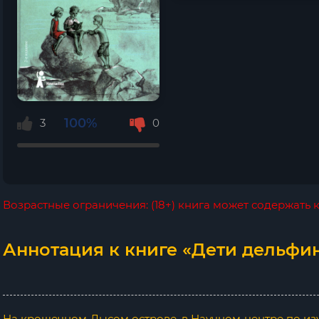
100%
3
0
Возрастные ограничения: (18+) книга может содержать
Аннотация к книге «Дети дельфин
На крошечном Лысом острове, в Научном центре по изу