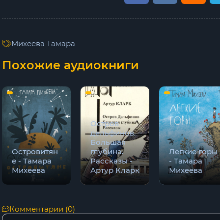
Михеева Тамара
Похожие аудиокниги
Остров
дельфинов.
Большая
Островитян
глубина.
Легкие горы
е - Тамара
Рассказы -
- Тамара
Михеева
Артур Кларк
Михеева
Комментарии (0)