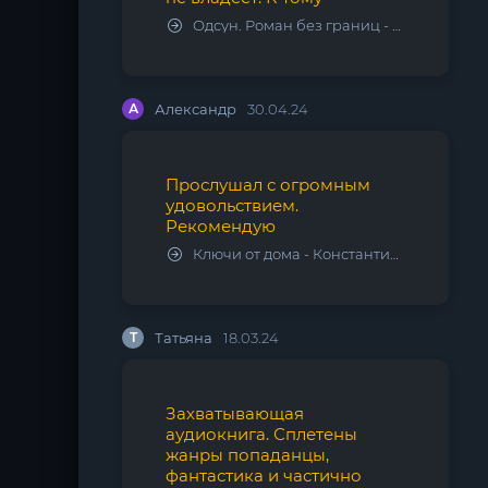
Одсун. Роман без границ - Алексей Варламов
А
Александр
30.04.24
Прослушал с огромным
удовольствием.
Рекомендую
Ключи от дома - Константин Калбазов
Т
Татьяна
18.03.24
Захватывающая
аудиокнига. Сплетены
жанры попаданцы,
фантастика и частично