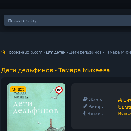
bookz-audio.com
»
Для детей
» Дети дельфинов - Тамара Мих
Дети дельфинов - Тамара Михеева
899
Жанр:
Для д
Автор:
Михее
Читает:
Истар