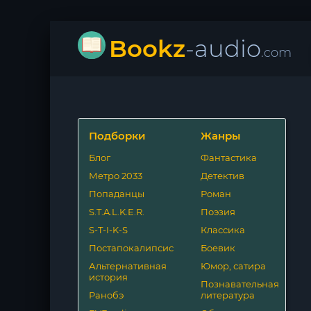
Bookz
-audio
.com
Подборки
Жанры
Блог
Фантастика
Метро 2033
Детектив
Попаданцы
Роман
S.T.A.L.K.E.R.
Поэзия
S-T-I-K-S
Классика
Постапокалипсис
Боевик
Альтернативная
Юмор, сатира
история
Познавательная
Ранобэ
литература