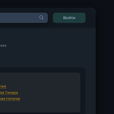
Войти
еева
етей
ва Тамара
ова Наталья