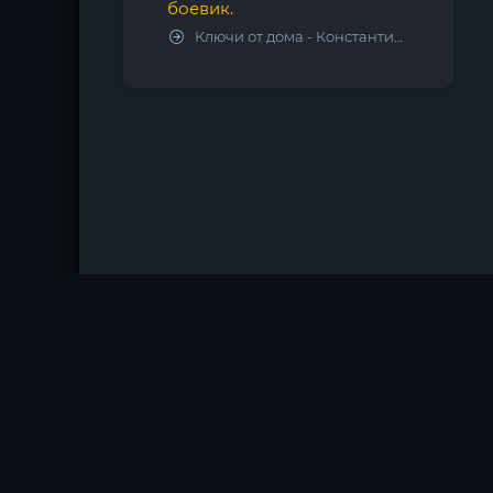
боевик.
Ключи от дома - Константин Калбазов