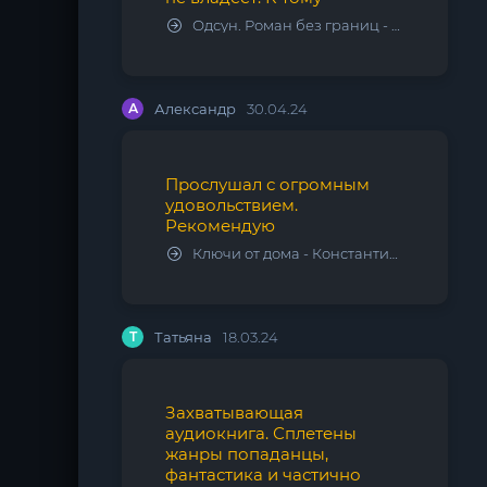
Одсун. Роман без границ - Алексей Варламов
А
Александр
30.04.24
Прослушал с огромным
удовольствием.
Рекомендую
Ключи от дома - Константин Калбазов
Т
Татьяна
18.03.24
Захватывающая
аудиокнига. Сплетены
жанры попаданцы,
фантастика и частично