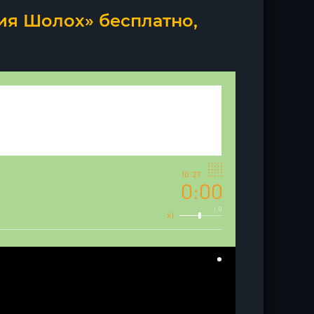
ия Шолох» бесплатно,
10:27
0:00
1.0
x1