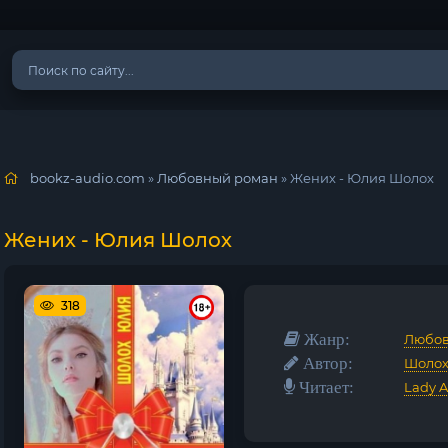
bookz-audio.com
»
Любовный роман
» Жених - Юлия Шолох
Жених - Юлия Шолох
318
Жанр:
Любов
Автор:
Шолох
Читает:
Lady A