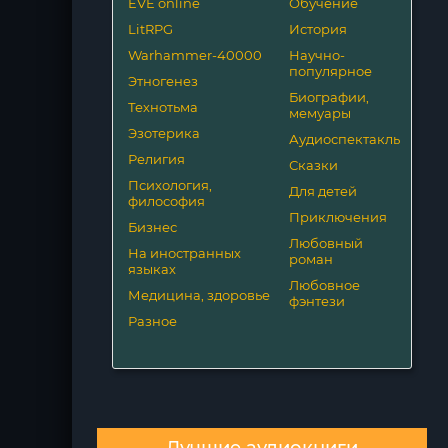
EVE online
Обучение
LitRPG
История
Warhammer-40000
Научно-
популярное
Этногенез
Биографии,
Технотьма
мемуары
Эзотерика
Аудиоспектакль
Религия
Сказки
Психология,
Для детей
философия
Приключения
Бизнес
Любовный
На иностранных
роман
языках
Любовное
Медицина, здоровье
фэнтези
Разное