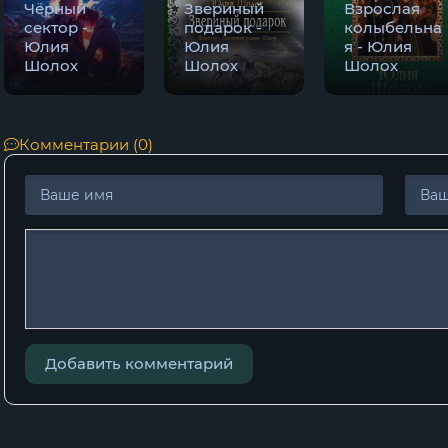
Чёрный
Звериный
Взрослая
сектор -
подарок -
колыбельна
Юлия
Юлия
я - Юлия
Шолох
Шолох
Шолох
Комментарии (0)
Добавить комментарий