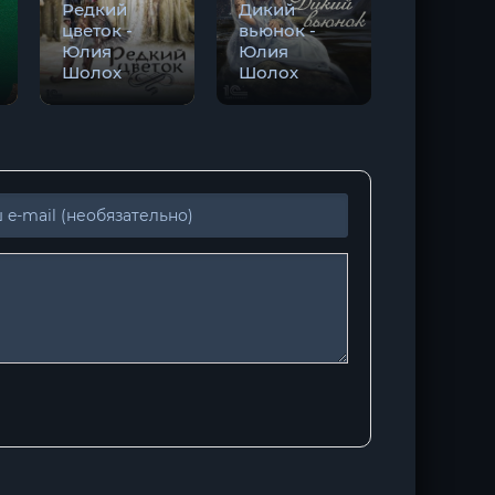
Редкий
Дикий
Полчаса
цветок -
вьюнок -
весны -
Юлия
Юлия
Юлия
Шолох
Шолох
Шолох