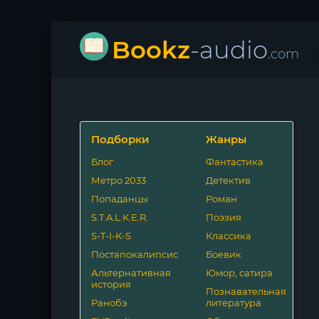
Bookz
-audio
.com
Подборки
Жанры
Блог
Фантастика
Метро 2033
Детектив
Попаданцы
Роман
S.T.A.L.K.E.R.
Поэзия
S-T-I-K-S
Классика
Постапокалипсис
Боевик
Альтернативная
Юмор, сатира
история
Познавательная
Ранобэ
литература