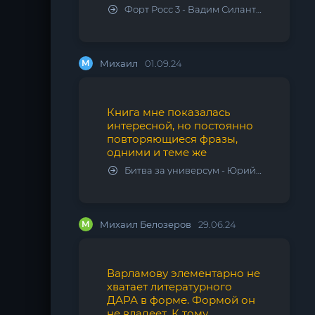
Форт Росс 3 - Вадим Силантьев
М
Михаил
01.09.24
Книга мне показалась
интересной, но постоянно
повторяющиеся фразы,
одними и теме же
Битва за универсум - Юрий Тарарев, Александр Тарарев
М
Михаил Белозеров
29.06.24
Варламову элементарно не
хватает литературного
ДАРА в форме. Формой он
не владеет. К тому