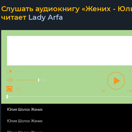
Слушать аудиокнигу «Жених - Юл
читает
Lady Arfa
AUTO
100
-15
+15
Юлия Шолох Жених
Юлия Шолох Жених