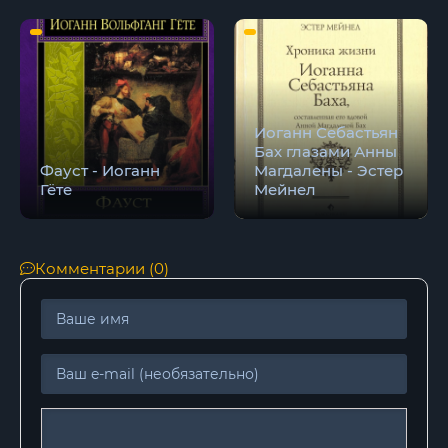
Иоганн Себастьян
Бах глазами Анны
Фауст - Иоганн
Магдалены - Эстер
Гёте
Мейнел
Комментарии (0)