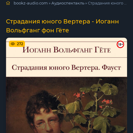
bookz-audio.com
»
Аудиоспектакль
» Страдания юного Вертера - Иоганн Вольфганг фон Гёте
Страдания юного Вертера - Иоганн
Вольфганг фон Гёте
272