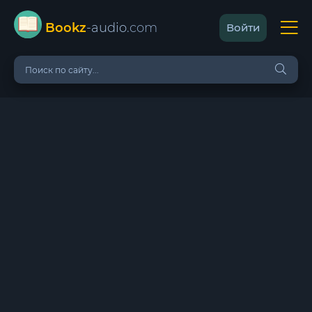
Bookz
-audio
.com
Войти